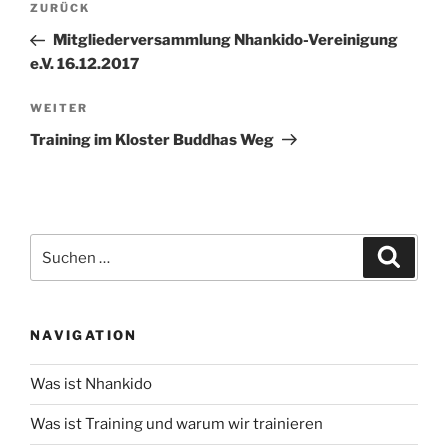
Vorheriger
ZURÜCK
Beitrag
Mitgliederversammlung Nhankido-Vereinigung
e.V. 16.12.2017
Nächster
WEITER
Beitrag
Training im Kloster Buddhas Weg
Suche
Suche
nach:
NAVIGATION
Was ist Nhankido
Was ist Training und warum wir trainieren