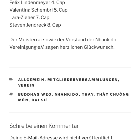
Felix Lindenmeyer 4. Cap
Valentina Schembri 5. Cap
Lara-Zieher 7. Cap
Steven Jendreck 8. Cap
Der Meisterrat sowie der Vorstand der Nhankido
Vereinigung e.V. sagen herzlichen Glückwunsch.
KATEGORIEN
ALLGEMEIN
,
MITGLIEDERVERSAMMLUNGEN
,
VEREIN
SCHLAGWÖRTER
BUDDHAS WEG
,
NHANKIDO
,
THAY
,
THÀY CHƯỞNG
MÔN
,
ĐẠI SƯ
Schreibe einen Kommentar
Deine E-Mail-Adresse wird nicht veröffentlicht.