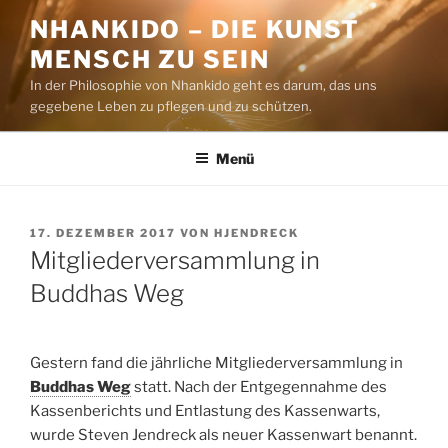
Zum
NHANKIDO – DIE KUNST
Inhalt
MENSCH ZU SEIN
springen
In der Philosophie von Nhankido geht es darum, das uns
gegebene Leben zu pflegen und zu schützen.
Menü
VERÖFFENTLICHT
17. DEZEMBER 2017
VON
HJENDRECK
AM
Mitgliederversammlung in
Buddhas Weg
Gestern fand die jährliche Mitgliederversammlung in
Buddhas Weg
statt. Nach der Entgegennahme des
Kassenberichts und Entlastung des Kassenwarts,
wurde Steven Jendreck als neuer Kassenwart benannt.