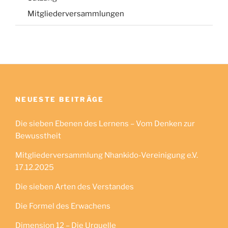
Mitgliederversammlungen
NEUESTE BEITRÄGE
Die sieben Ebenen des Lernens – Vom Denken zur
Bewusstheit
Mitgliederversammlung Nhankido-Vereinigung e.V.
17.12.2025
Die sieben Arten des Verstandes
Die Formel des Erwachens
Dimension 12 – Die Urquelle