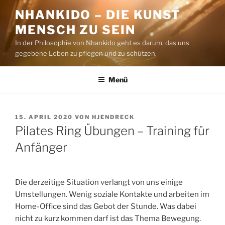
Zum
NHANKIDO – DIE KUNST
Inhalt
MENSCH ZU SEIN
springen
In der Philosophie von Nhankido geht es darum, das uns
gegebene Leben zu pflegen und zu schützen.
Menü
VERÖFFENTLICHT
15. APRIL 2020
VON
HJENDRECK
AM
Pilates Ring Übungen – Training für
Anfänger
Die derzeitige Situation verlangt von uns einige
Umstellungen. Wenig soziale Kontakte und arbeiten im
Home-Office sind das Gebot der Stunde. Was dabei
nicht zu kurz kommen darf ist das Thema Bewegung.