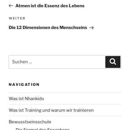
Beitrag
Atmen ist die Essenz des Lebens
Nächster
WEITER
Beitrag
Die 12 Dimensionen des Menschseins
Suche
Suche
nach:
NAVIGATION
Was ist Nhankido
Was ist Training und warum wir trainieren
Bewusstseinsschule
Die Formel des Erwachens