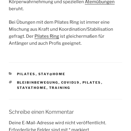
Körperwahrnehmung und speziellen
Atemübungen
beruht.
Bei Übungen mit dem Pilates Ring ist immer eine
Mischung aus Kraft und Koordination/Stabilisation
gefragt. Der
Pilates Ring
ist gleichermaßen für
Anfänger und auch Profis geeignet.
KATEGORIEN
PILATES
,
STAY@HOME
SCHLAGWÖRTER
BLEIBINBEWEGUNG
,
COVID19
,
PILATES
,
STAYATHOME
,
TRAINING
Schreibe einen Kommentar
Deine E-Mail-Adresse wird nicht veröffentlicht.
Erforderliche Felder sind mit
*
markiert