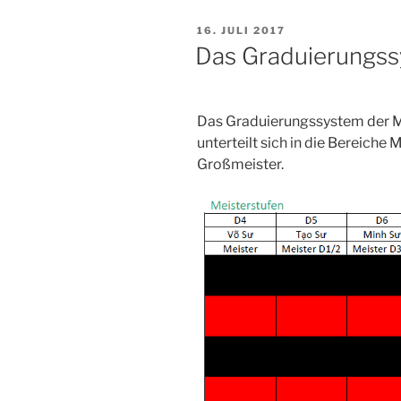
warum
VERÖFFENTLICHT
16. JULI 2017
wir
AM
Das Graduierungss
trainieren“
Das Graduierungssystem der M
unterteilt sich in die Bereiche 
Großmeister.