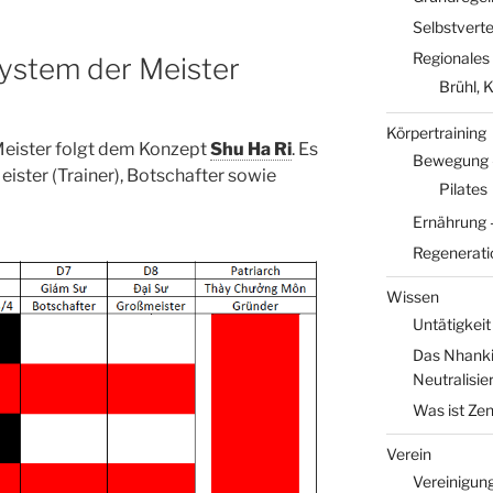
Selbstverte
Regionales
ystem der Meister
Brühl, 
Körpertraining
eister folgt dem Konzept
Shu Ha Ri
. Es
Bewegung – 
Meister (Trainer), Botschafter sowie
Pilates
Ernährung 
Regeneratio
Wissen
Untätigkei
Das Nhanki
Neutralisie
Was ist Ze
Verein
Vereinigun