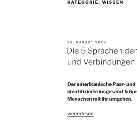
KATEGORIE:
WISSEN
VERÖFFENTLICHT
15. AUGUST 2018
AM
Die 5 Sprachen der
und Verbindungen
Der amerikanische Paar- un
identifizierte insgesamt 5 Sp
Menschen mit ihr umgehen.
„Die
weiterlesen
5
Sprachen
der