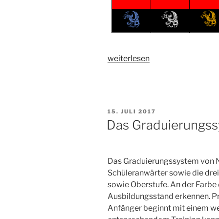
„Das
weiterlesen
Graduierungssystem
der
Meister“
VERÖFFENTLICHT
15. JULI 2017
AM
Das Graduierungss
Das Graduierungssystem von Nh
Schüleranwärter sowie die dre
sowie Oberstufe. An der Farbe 
Ausbildungsstand erkennen. Prü
Anfänger beginnt mit einem we