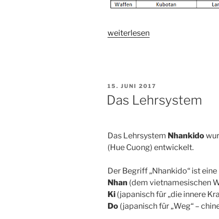
„Das
weiterlesen
Graduierungssystem
der
Schüler“
VERÖFFENTLICHT
15. JUNI 2017
AM
Das Lehrsystem
Das Lehrsystem
Nhankido
wur
(Hue Cuong) entwickelt.
Der Begriff „Nhankido“ ist ein
Nhan
(dem vietnamesischen Wo
Ki
(japanisch für „die innere Kra
Do
(japanisch für „Weg“ – chin