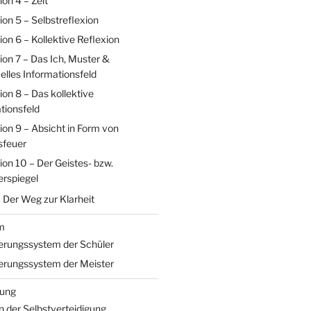
on 4 – Zeit
on 5 – Selbstreflexion
on 6 – Kollektive Reflexion
on 7 – Das Ich, Muster &
uelles Informationsfeld
on 8 – Das kollektive
tionsfeld
on 9 – Absicht in Form von
sfeuer
on 10 – Der Geistes- bzw.
rspiegel
Der Weg zur Klarheit
m
erungssystem der Schüler
erungssystem der Meister
gung
 der Selbstverteidigung