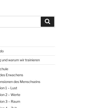
Suchen
ido
g und warum wir trainieren
chule
 des Erwachens
ensionen des Menschseins
on 1 – Lust
on 2 – Werte
ion 3 – Raum