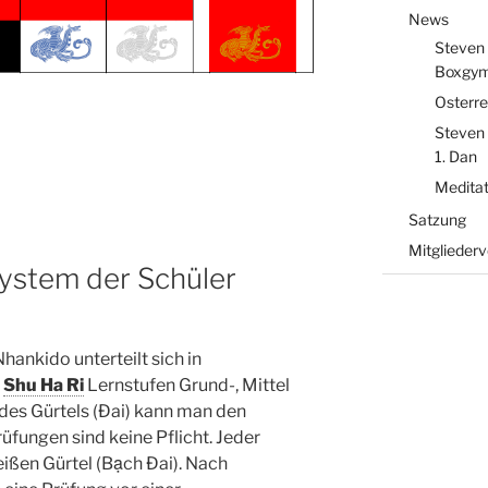
News
Steven
Boxgym
Osterre
Steven 
1. Dan
Meditati
Satzung
Mitgliede
ystem der Schüler
ankido unterteilt sich in
i
Shu Ha Ri
Lernstufen Grund-, Mittel
des Gürtels (Ðai) kann man den
fungen sind keine Pflicht. Jeder
ißen Gürtel (Bạch Ðai). Nach