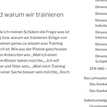
Dimensi
Dimensi
d warum wir trainieren
Dimensi
Dimensi
Individ
lle ich meinen Schülern die Frage was ist
Dimensi
Informa
g bzw. warum wir trainieren. Einige von
meinen genau zu wissen was Training
Dimensi
ich ist. Wie aus der Pistole geschossen
Herzen
 Antworten wie: „
Weil ich einen
Dimensi
en Körper haben möchte
„, „
Ich will
Schöpfe
r und fitter sein
„, „
Weil mich Training
ZEN-DAO – 
in einer Sache besser sein möchte
„. Doch
Das Lehrsyste
Das Gradui
Das Gradui
Selbstverteidi
Grundregeln