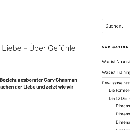
Suche
nach:
 Liebe – Über Gefühle
NAVIGATION
Was ist Nhank
Was ist Trainin
d Beziehungsberater Gary Chapman
Bewusstseinss
rachen der Liebe und zeigt wie wir
Die Formel
Die 12 Dim
Dimensi
Dimensi
Dimens