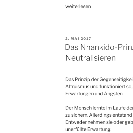
„Das
weiterlesen
Lehrsystem“
VERÖFFENTLICHT
2. MAI 2017
AM
Das Nhankido-Prin
Neutralisieren
Das Prinzip der Gegenseitigkei
Altruismus und funktioniert so,
Erwartungen und Ängsten.
Der Mensch lernte im Laufe der
zu sichern. Allerdings entstan
Entweder nehmen sie oder geben
unerfüllte Erwartung.