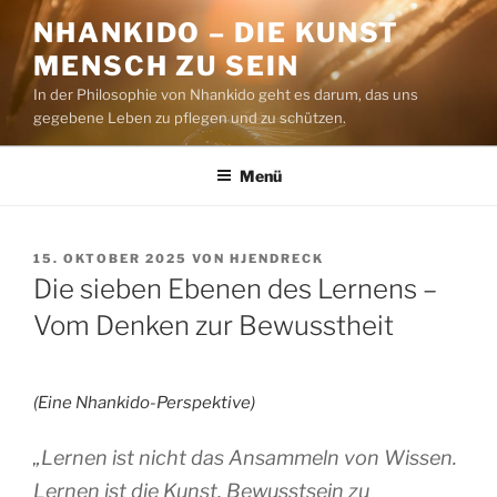
Zum
NHANKIDO – DIE KUNST
Inhalt
MENSCH ZU SEIN
springen
In der Philosophie von Nhankido geht es darum, das uns
gegebene Leben zu pflegen und zu schützen.
Menü
VERÖFFENTLICHT
15. OKTOBER 2025
VON
HJENDRECK
AM
Die sieben Ebenen des Lernens –
Vom Denken zur Bewusstheit
(Eine Nhankido-Perspektive)
„Lernen ist nicht das Ansammeln von Wissen.
Lernen ist die Kunst, Bewusstsein zu