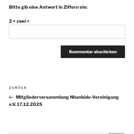
Bitte gib eine Antwort in Ziffern ein:
2 × zwei =
Beitragsnavigation
Vorheriger
ZURÜCK
Beitrag
Mitgliederversammlung Nhankido-Vereinigung
e.V. 17.12.2025