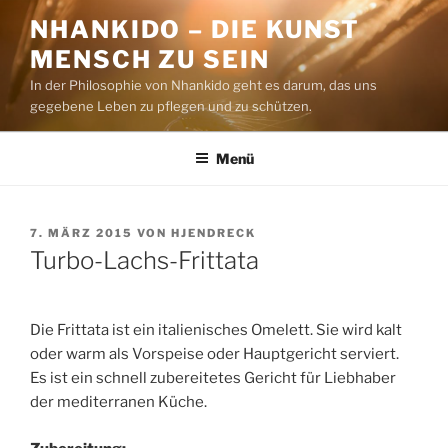
Zum
NHANKIDO – DIE KUNST
Inhalt
MENSCH ZU SEIN
springen
In der Philosophie von Nhankido geht es darum, das uns
gegebene Leben zu pflegen und zu schützen.
Menü
VERÖFFENTLICHT
7. MÄRZ 2015
VON
HJENDRECK
AM
Turbo-Lachs-Frittata
Die Frittata ist ein italienisches Omelett. Sie wird kalt
oder warm als Vorspeise oder Hauptgericht serviert.
Es ist ein schnell zubereitetes Gericht für Liebhaber
der mediterranen Küche.