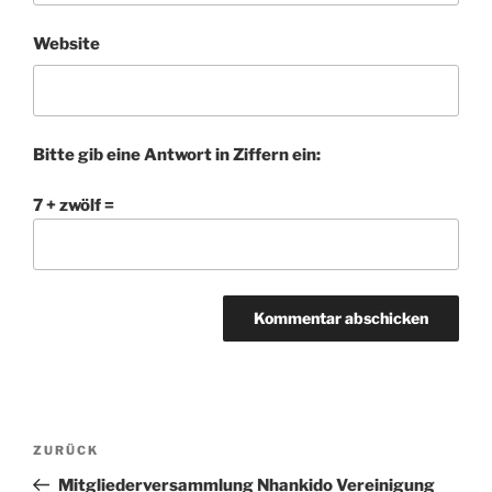
Website
Bitte gib eine Antwort in Ziffern ein:
7 + zwölf =
Beitragsnavigation
Vorheriger
ZURÜCK
Beitrag
Mitgliederversammlung Nhankido Vereinigung