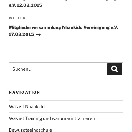
e.V. 12.02.2015
Nächster
WEITER
Beitrag
Mitgliederversammlung Nhankido Vereinigung e.V.
17.08.2015
Suche
Suche
nach:
NAVIGATION
Was ist Nhankido
Was ist Training und warum wir trainieren
Bewusstseinsschule