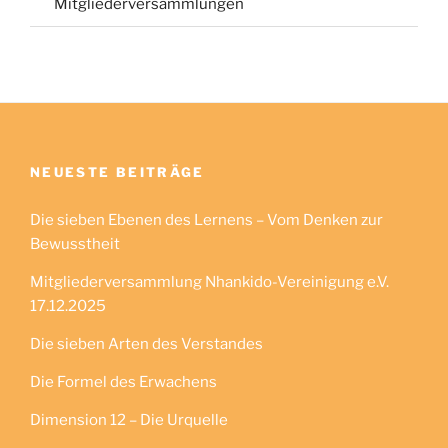
Mitgliederversammlungen
NEUESTE BEITRÄGE
Die sieben Ebenen des Lernens – Vom Denken zur
Bewusstheit
Mitgliederversammlung Nhankido-Vereinigung e.V.
17.12.2025
Die sieben Arten des Verstandes
Die Formel des Erwachens
Dimension 12 – Die Urquelle